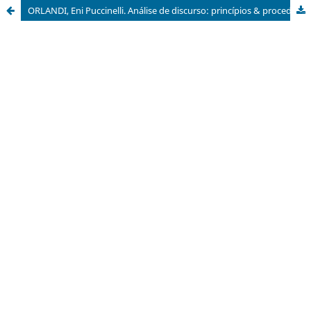
ORLANDI, Eni Puccinelli. Análise de discurso: princípios & procedimentos. 8 ed. Campinas: Pontes, 2009. 100p.