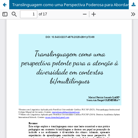
Translinguagem como uma Perspectiva Poderosa para Abordar a Diversidade em Contextos Bi/Multilíngues