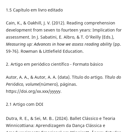
1.5 Capítulo em livro editado
Cain, K., & Oakhill, J. V. (2012). Reading comprehension
development from seven to fourteen years: Implication for
assessment. In J. Sabatini, E. Albro, & T. O'Reilly (Eds.),
Measuring up: Advances in how we assess reading ability
(pp.
59-76).
Rowman & Littlefield Education.
2. Artigo em periódico científico - Formato básico
Autor, A. A., & Autor, A. A. (data). Título do artigo.
Título do
Periódico, volume
(número), páginas.
https://doi.org/xx.xxx/yyyyy.
2.1 Artigo com DOI
Dutra, R. E., & Sei, M. B.. (2024). Ballet Clássico e Teoria
Winnicottiana: Aprendizagem da Dança Clássica e