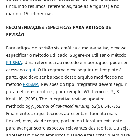
(incluindo resumos, referências, tabelas e figuras) e no
máximo 15 referências.
RECOMENDAÇÕES ESPECÍFICAS PARA ARTIGOS DE
REVISÃO
Para artigos de revisão sistemática e meta-análise, deve-se
especificar o método utilizado. Sugere-se utilizar o método
PRISMA
. Uma referência ao método em português pode ser
acessada
aqui
. O fluxograma deve seguir um template à
parte, que deve ser baixado desse arquivo modificado no
método
PRISMA
. Revisões do tipo integrativa devem seguir
parâmetros específicos, por exemplo: Whittemore, R., &
Knafl, K. (2005). The integrative review: updated
methodology.
Journal of advanced nursing
,
52
(5), 546-553.
Finalmente, artigos teóricos apresentam formato mais
flexível, mas, via de regra, partem da literatura existente
para avançar sobre aspectos relevantes das teorias. Ou seja,
apresentam dados empíricos quando estes contribuem para