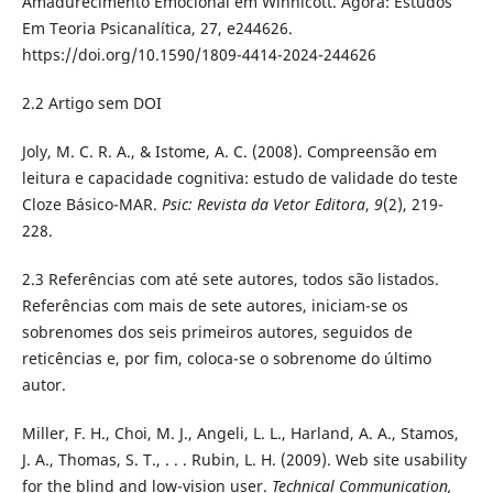
Amadurecimento Emocional em Winnicott. Ágora: Estudos
Em Teoria Psicanalítica, 27, e244626.
https://doi.org/10.1590/1809-4414-2024-244626
2.2 Artigo sem DOI
Joly, M. C. R. A., & Istome, A. C. (2008).
Compreensão em
leitura e capacidade cognitiva: estudo de validade do teste
Cloze Básico-MAR.
Psic: Revista da Vetor Editora
,
9
(2), 219-
228.
2.3 Referências com até sete autores, todos são listados.
Referências com mais de sete autores, iniciam-se os
sobrenomes dos seis primeiros autores, seguidos de
reticências e, por fim, coloca-se o sobrenome do último
autor.
Miller, F. H., Choi, M. J., Angeli, L. L., Harland, A. A., Stamos,
J. A., Thomas, S. T., . . . Rubin, L. H. (2009). Web site usability
for the blind and low-vision user.
Technical Communication,