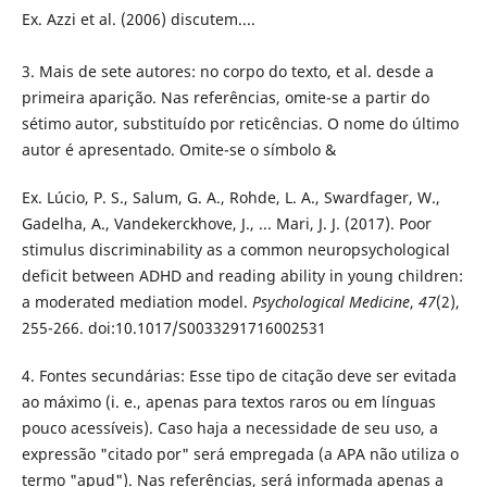
Ex. Azzi et al. (2006) discutem....
3. Mais de sete autores: no corpo do texto, et al. desde a
primeira aparição. Nas referências, omite-se a partir do
sétimo autor, substituído por reticências. O nome do último
autor é apresentado. Omite-se o símbolo &
Ex. Lúcio, P. S., Salum, G. A., Rohde, L. A., Swardfager, W.,
Gadelha, A., Vandekerckhove, J., ... Mari, J. J. (2017). Poor
stimulus discriminability as a common neuropsychological
deficit between ADHD and reading ability in young children:
a moderated mediation model.
Psychological Medicine
,
47
(2),
255-266. doi:10.1017/S0033291716002531
4. Fontes secundárias: Esse tipo de citação deve ser evitada
ao máximo (i. e., apenas para textos raros ou em línguas
pouco acessíveis). Caso haja a necessidade de seu uso, a
expressão "citado por" será empregada (a APA não utiliza o
termo "apud"). Nas referências, será informada apenas a