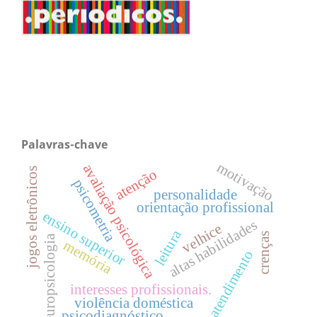
Palavras-chave
motivação
avaliação psicológica
jogos eletrônicos
atenção
psicometria
personalidade
orientação profissional
ensino superior
altas habilidades
velhice
leitura
crenças
neuropsicologia
memória
atendimento
interesses profissionais.
violência doméstica
psicodiagnóstico