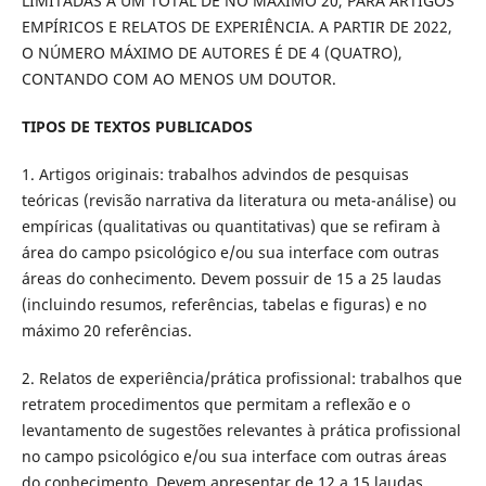
LIMITADAS A UM TOTAL DE NO MÁXIMO 20, PARA ARTIGOS
EMPÍRICOS E RELATOS DE EXPERIÊNCIA. A PARTIR DE 2022,
O NÚMERO MÁXIMO DE AUTORES É DE 4 (QUATRO),
CONTANDO COM AO MENOS UM DOUTOR.
TIPOS DE TEXTOS PUBLICADOS
1. Artigos originais: trabalhos advindos de pesquisas
teóricas (revisão narrativa da literatura ou meta-análise) ou
empíricas (qualitativas ou quantitativas) que se refiram à
área do campo psicológico e/ou sua interface com outras
áreas do conhecimento. Devem possuir de 15 a 25 laudas
(incluindo resumos, referências, tabelas e figuras) e no
máximo 20 referências.
2. Relatos de experiência/prática profissional: trabalhos que
retratem procedimentos que permitam a reflexão e o
levantamento de sugestões relevantes à prática profissional
no campo psicológico e/ou sua interface com outras áreas
do conhecimento. Devem apresentar de 12 a 15 laudas