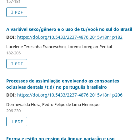
157-181
PDF
A variável sexo/gênero e o uso de tu/você no sul do Brasil
DOI:
https://doi.org/10.5433/2237-4876.2015v18n1p182
Lucelene Teresinha Franceschini, Loremi Loregian-Penkal
182-205
PDF
Processos de assimilação envolvendo as consoantes
oclusivas dentais /t,d/ no português brasileiro
DOI:
https://doi.org/10.5433/2237-4876.2015v18n1p206
Dermeval da Hora, Pedro Felipe de Lima Henrique
206-230
PDF
Forma e estilo no ensino da língua: variação e uso