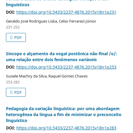
linguísticos
DOI:
https://doi.org/10.5433/2237-4876.2015v18n1p231
Geraldo José Rodrigues Liska, Celso Ferrarezi Júnior
231-252
PDF
Síncope e alçamento da vogal postônica não-final /o/:
uma relação entre dois fenômenos variáveis
DOI:
https://doi.org/10.5433/2237-4876.2015v18n1p253
Susiele Machry da Silva, Raquel Gomes Chaves
253-282
PDF
Pedagogia da variação linguística: por uma abordagem
heterogênea da língua a fim de minimizar o preconceito
linguístico
DOI:
https://doi.org/10.5433/2237-4876.2015v18n1p283