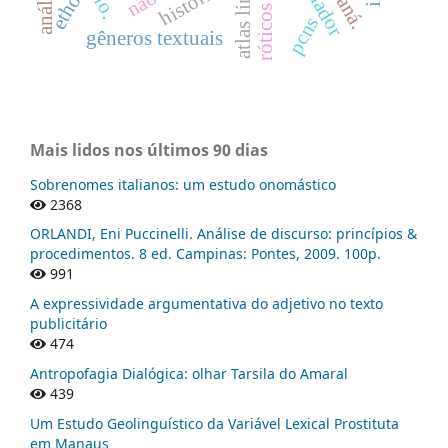
histórico
ethos
pcns
gêneros textuais
Mais lidos nos últimos 90 dias
Sobrenomes italianos: um estudo onomástico
2368
ORLANDI, Eni Puccinelli. Análise de discurso: princípios &
procedimentos. 8 ed. Campinas: Pontes, 2009. 100p.
991
A expressividade argumentativa do adjetivo no texto
publicitário
474
Antropofagia Dialógica: olhar Tarsila do Amaral
439
Um Estudo Geolinguístico da Variável Lexical Prostituta
em Manaus