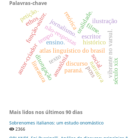
Palavras-chave
petição.
oralidade.
retórica
função-autor.
ethos
jornalismo.
ilustração
filme.
não-respostas
vibrante no varsul.
tempo
escritor
ensino.
histórico
autor-criador
atlas linguístico do brasil
amazônia
texto
social.
ditongação
século xix
literatura
narrativa
discurso
pcns
paraná.
Mais lidos nos últimos 90 dias
Sobrenomes italianos: um estudo onomástico
2366